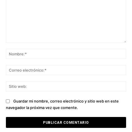
Comentario:
No
Co
ele
Sit
we
Guardar mi nombre, correo electrónico y sitio web en este
navegador la próxima vez que comente.