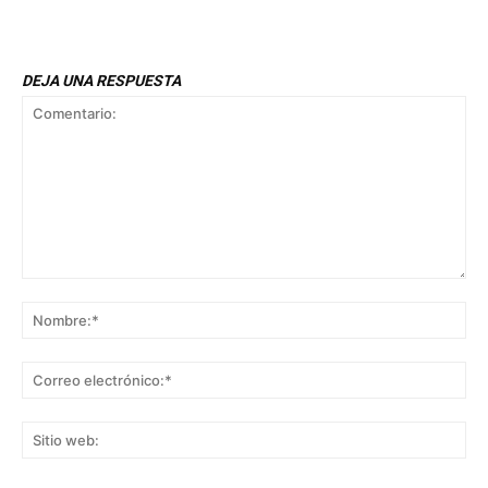
DEJA UNA RESPUESTA
Comentario:
No
Co
ele
Sit
we