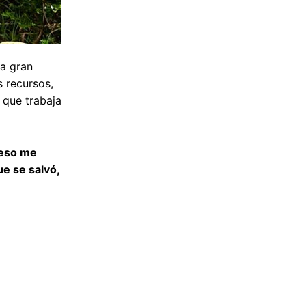
a gran
 recursos,
 que trabaja
 eso me
ue se salvó,