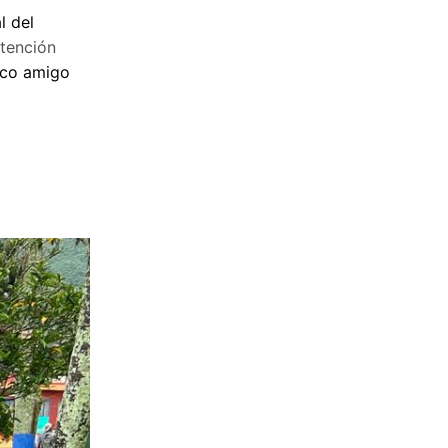
l del
tención
ico amigo