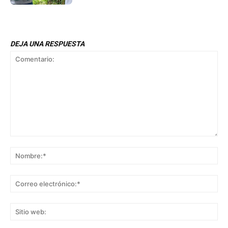
DEJA UNA RESPUESTA
Comentario:
No
Co
ele
Sit
we