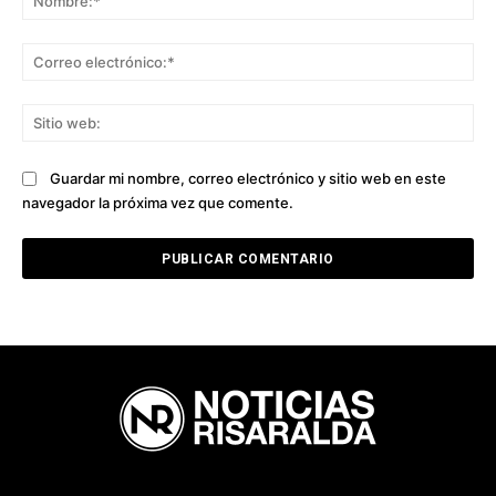
Co
ele
Sit
we
Guardar mi nombre, correo electrónico y sitio web en este
navegador la próxima vez que comente.