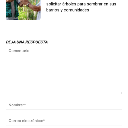
solicitar árboles para sembrar en sus
barrios y comunidades
DEJA UNA RESPUESTA
Comentario:
No
Co
ele