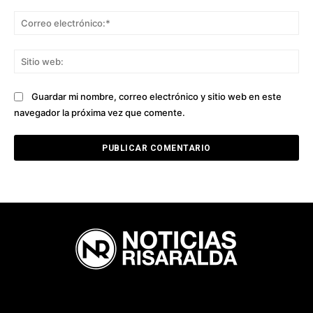
Co
ele
Sit
we
Guardar mi nombre, correo electrónico y sitio web en este
navegador la próxima vez que comente.