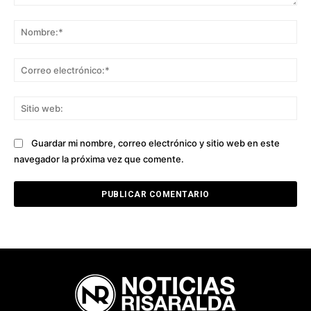
Comentario:
No
Co
ele
Sit
we
Guardar mi nombre, correo electrónico y sitio web en este
navegador la próxima vez que comente.