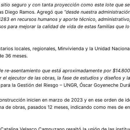
 sitio seguro y con tanta proyección como este lote que se
das Diego Ramos. Agregó que
“desde nuestra administració
283 en recursos humanos y aporte técnico, administrativo,
sos para mejorar la calidad de vida de estas familias que l
tarios locales, regionales, Minvivienda y la Unidad Nacional
 de 36 meses.
a de re-asentamiento que está aproximadamente por $14.800
el ejecutor de las obras, la fase de estudios y diseños y l
al para la Gestión del Riesgo – UNGR, Óscar Goyeneche Durá
construcción inicien en marzo de 2023 y en ese orden de id
ma de obras, pasados 12 meses, indicando como mes de en
o Catalina Velasco Campuzano resaltó la unión de las instit