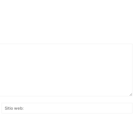
rreo
Siti
ectrónico:*
web