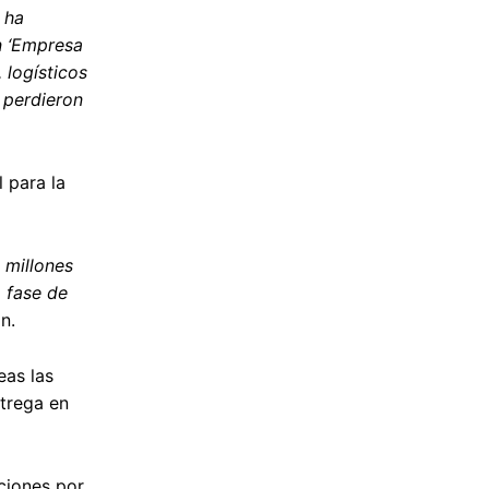
 ha
n ‘Empresa
 logísticos
o perdieron
 para la
 millones
a fase de
n.
eas las
trega en
uciones por