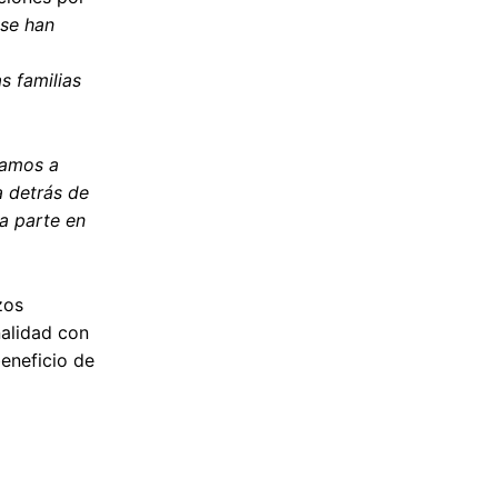
 se han
s familias
vamos a
a detrás de
a parte en
zos
inalidad con
beneficio de