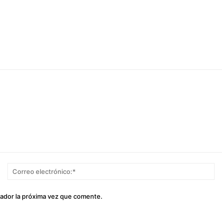
Nombre:*
Co
el
gador la próxima vez que comente.