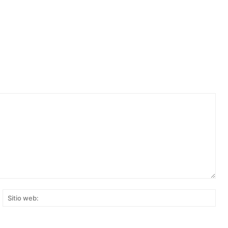
rreo
Siti
ectrónico:*
web