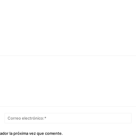
Nombre:*
Co
el
gador la próxima vez que comente.