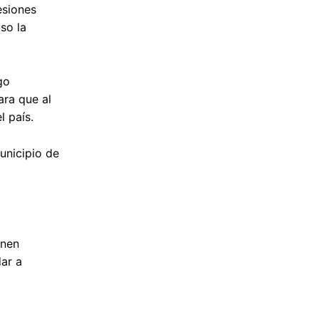
esiones
so la
go
ara que al
l país.
unicipio de
enen
ar a