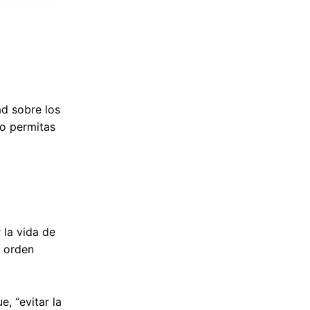
ad sobre los
No permitas
 la vida de
l orden
, “evitar la