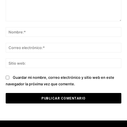
Comentario:
No
Co
ele
Sit
we
Guardar mi nombre, correo electrónico y sitio web en este
navegador la próxima vez que comente.