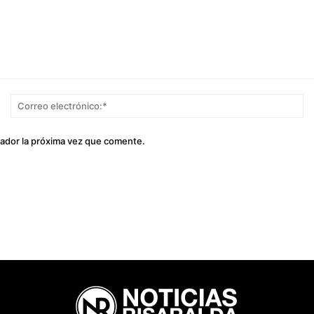
Nombre:*
Co
el
gador la próxima vez que comente.