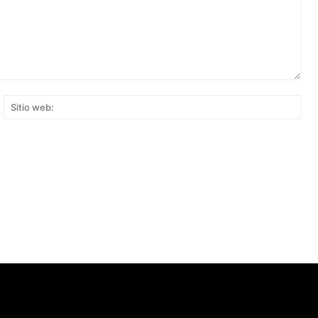
rreo
Siti
ectrónico:*
web