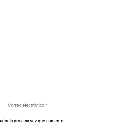
Nombre:*
Co
el
gador la próxima vez que comente.