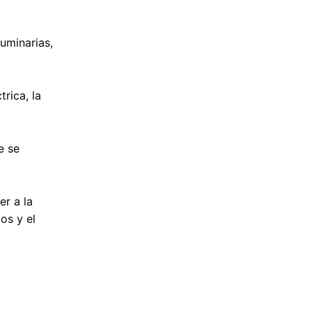
uminarias,
rica, la
e se
er a la
os y el