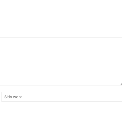
rreo
Siti
ectrónico:*
web