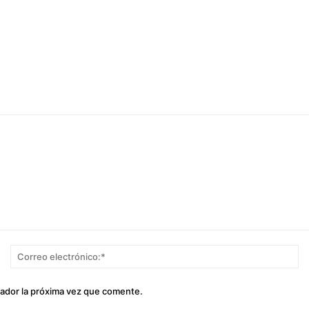
Nombre:*
Co
el
gador la próxima vez que comente.