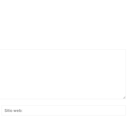
rreo
Siti
ectrónico:*
web