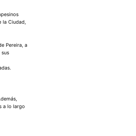
mpesinos
e la Ciudad,
e Pereira, a
 sus
adas.
 Además,
 a lo largo