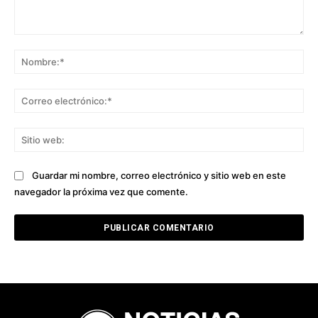
Comentario:
No
Co
ele
Sit
we
Guardar mi nombre, correo electrónico y sitio web en este
navegador la próxima vez que comente.