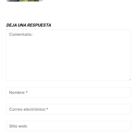
DEJA UNA RESPUESTA
Comentario:
No
Co
ele
Sit
we