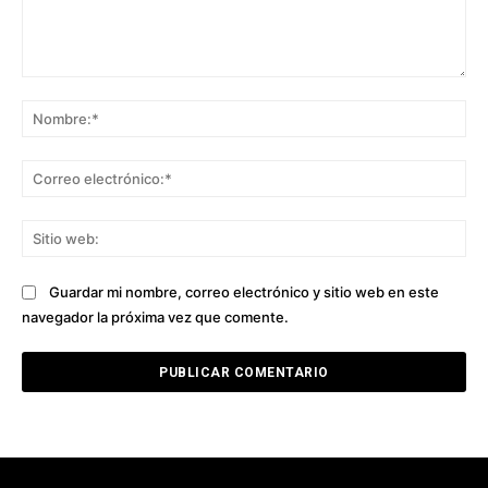
Comentario:
No
Co
ele
Sit
we
Guardar mi nombre, correo electrónico y sitio web en este
navegador la próxima vez que comente.