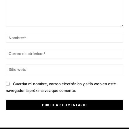
Comentario:
No
Co
ele
Sit
we
Guardar mi nombre, correo electrónico y sitio web en este
navegador la próxima vez que comente.