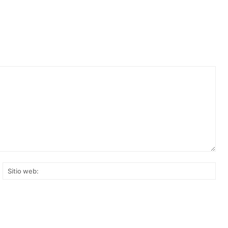
rreo
Siti
ectrónico:*
web