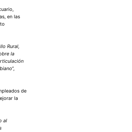
uario,
s, en las
nto
lo Rural,
obre la
ticulación
mbiano
”,
empleados de
jorar la
o al
s