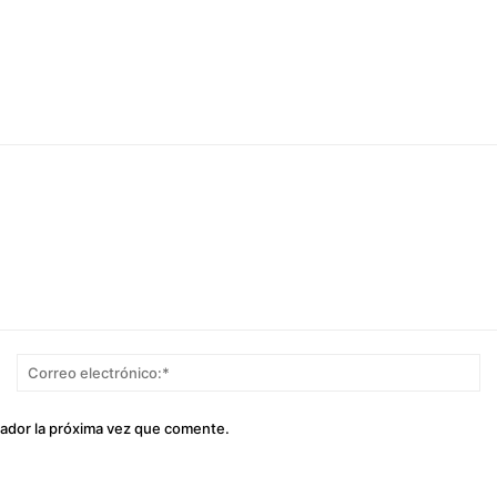
Nombre:*
Co
el
gador la próxima vez que comente.