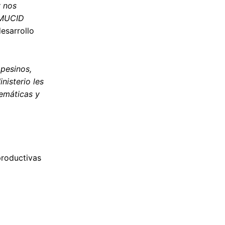
y nos
MMUCID
desarrollo
mpesinos,
nisterio les
emáticas y
.
productivas