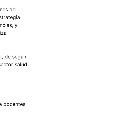
nes del
strategia
ncias, y
iza
r, de seguir
sector salud
a docentes,