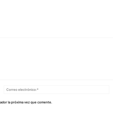
Nombre:*
Co
el
gador la próxima vez que comente.