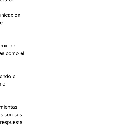
unicación
ue
enir de
les como el
iendo el
aló
amientas
as con sus
 respuesta