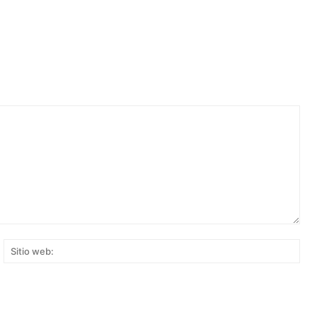
rreo
Siti
ectrónico:*
web