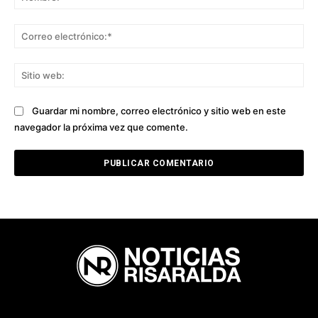
Co
ele
Sit
we
Guardar mi nombre, correo electrónico y sitio web en este
navegador la próxima vez que comente.