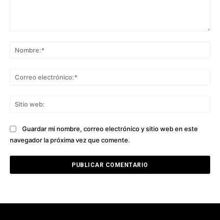
Comentario:
No
Co
ele
Sit
we
Guardar mi nombre, correo electrónico y sitio web en este
navegador la próxima vez que comente.