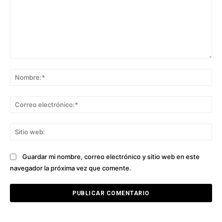
Comentario:
No
Co
ele
Sit
we
Guardar mi nombre, correo electrónico y sitio web en este
navegador la próxima vez que comente.