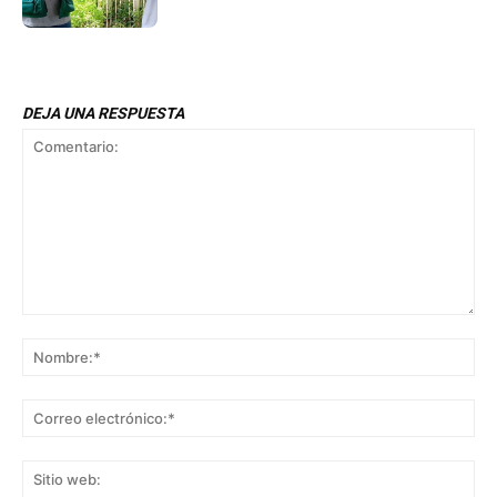
DEJA UNA RESPUESTA
Comentario:
No
Co
ele
Sit
we