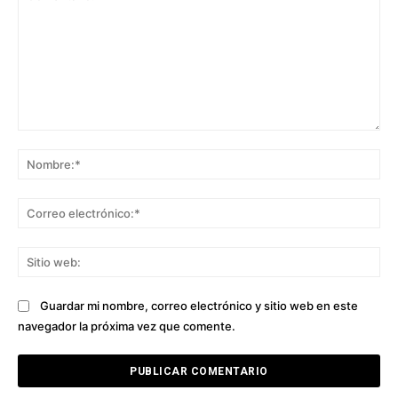
Comentario:
No
Co
ele
Sit
we
Guardar mi nombre, correo electrónico y sitio web en este
navegador la próxima vez que comente.