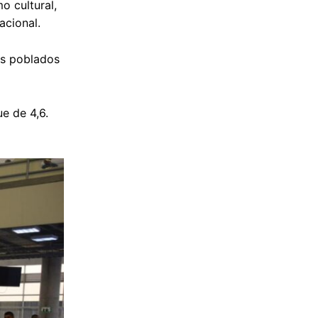
o cultural,
acional.
ros poblados
e de 4,6.