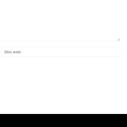
rreo
Siti
ectrónico:*
web