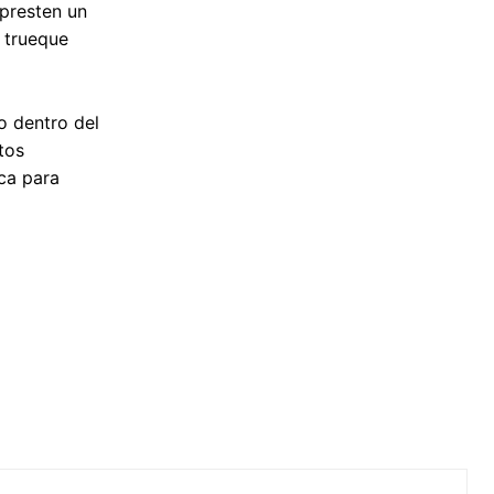
 presten un
e trueque
o dentro del
tos
ica para