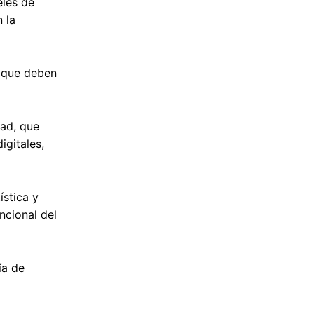
eles de
 la
s que deben
dad, que
igitales,
ística y
ncional del
ía de