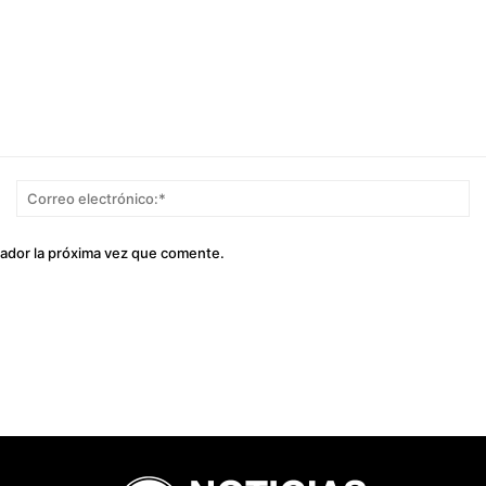
Nombre:*
Co
el
gador la próxima vez que comente.