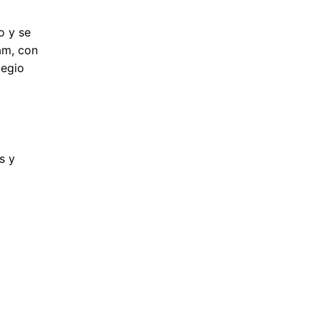
o y se
am, con
legio
s y