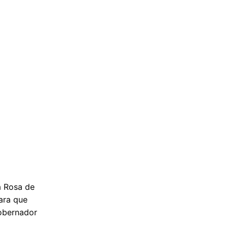
a Rosa de
ara que
obernador