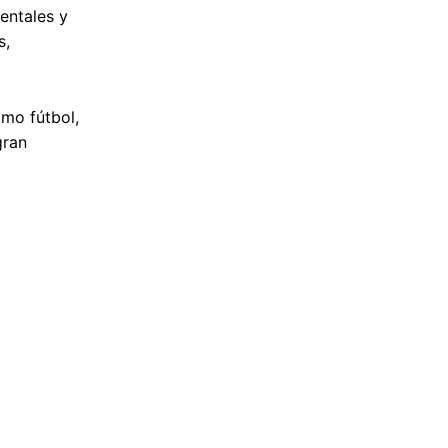
entales y
s,
omo fútbol,
gran