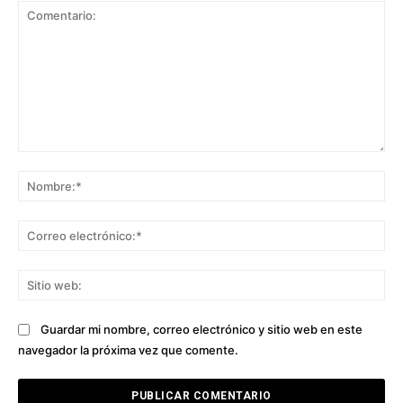
Comentario:
No
Co
ele
Sit
we
Guardar mi nombre, correo electrónico y sitio web en este
navegador la próxima vez que comente.