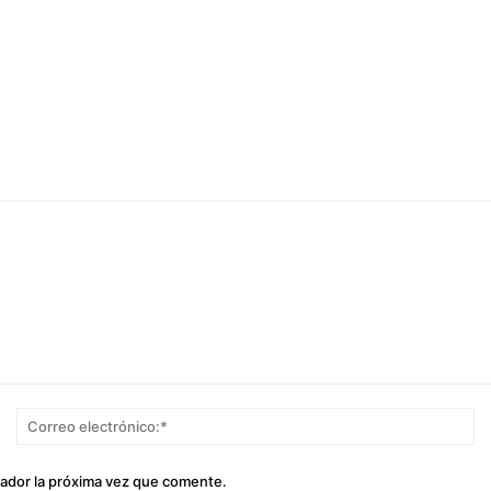
Nombre:*
Co
el
gador la próxima vez que comente.