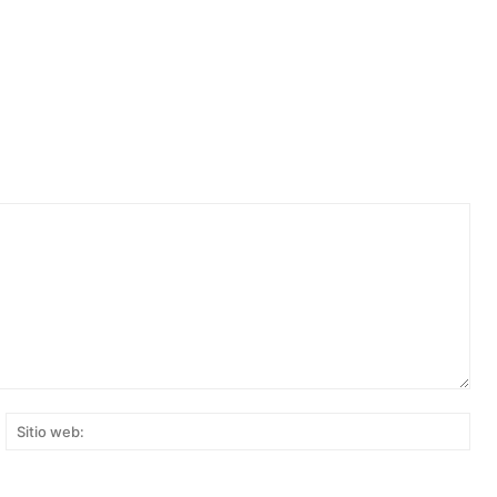
rreo
Siti
ectrónico:*
web