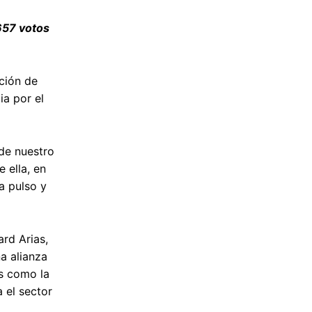
657 votos
ción de
ia por el
 de nuestro
 ella, en
a pulso y
ard Arias,
a alianza
as como la
 el sector