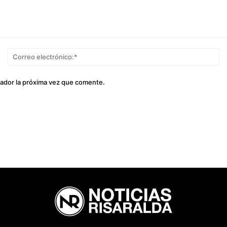
Nombre:*
Co
el
gador la próxima vez que comente.