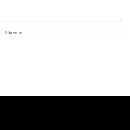
rreo
Siti
ectrónico:*
web