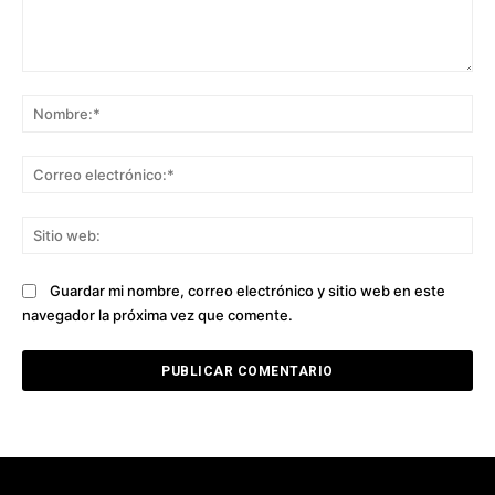
Comentario:
No
Co
ele
Sit
we
Guardar mi nombre, correo electrónico y sitio web en este
navegador la próxima vez que comente.