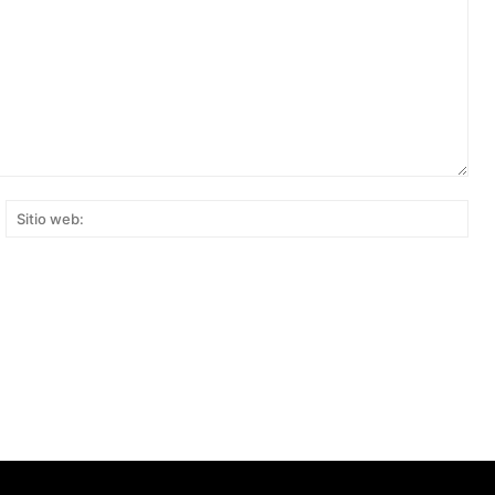
rreo
Siti
ectrónico:*
web