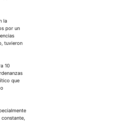
n la
os por un
iencias
, tuvieron
ra 10
ordenanzas
ítico que
to
specialmente
 constante,