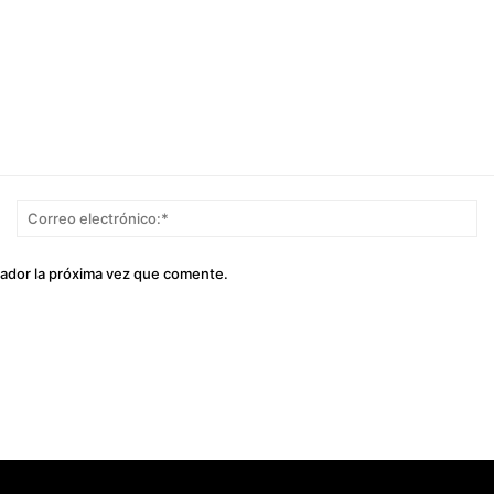
Nombre:*
Co
el
gador la próxima vez que comente.