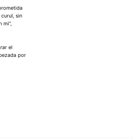
prometida
urul, sin
 mi”,
rar el
abezada por