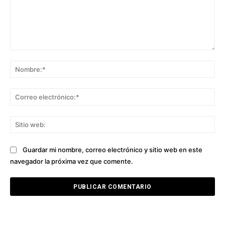
Comentario:
No
Co
ele
Sit
we
Guardar mi nombre, correo electrónico y sitio web en este
navegador la próxima vez que comente.