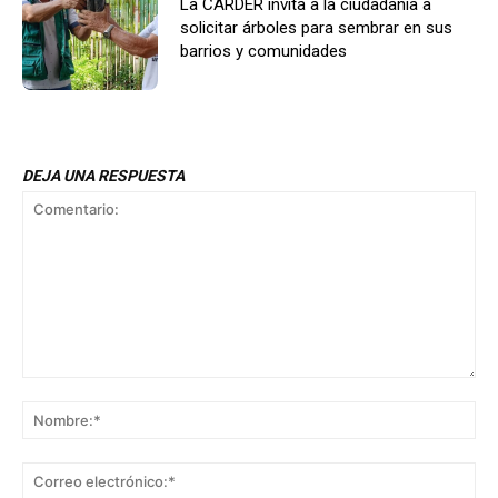
La CARDER invita a la ciudadanía a
solicitar árboles para sembrar en sus
barrios y comunidades
DEJA UNA RESPUESTA
Comentario:
No
Co
ele