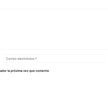
Nombre:*
Co
el
gador la próxima vez que comente.