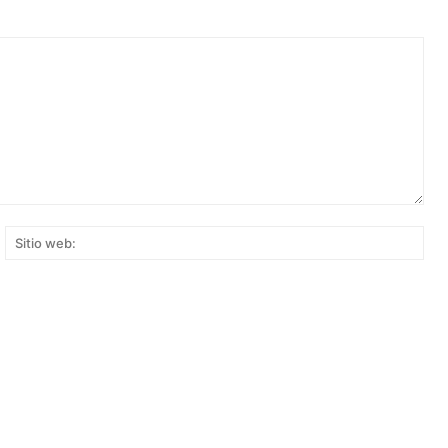
rreo
Siti
ectrónico:*
web