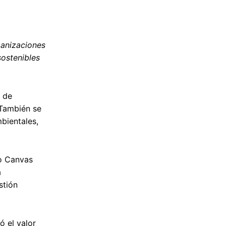
rganizaciones
sostenibles
e de
 También se
bientales,
to Canvas
a
stión
ó el valor