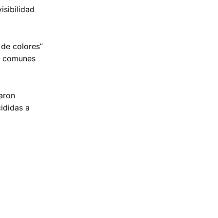
isibilidad
 de colores”
as comunes
aron
ididas a