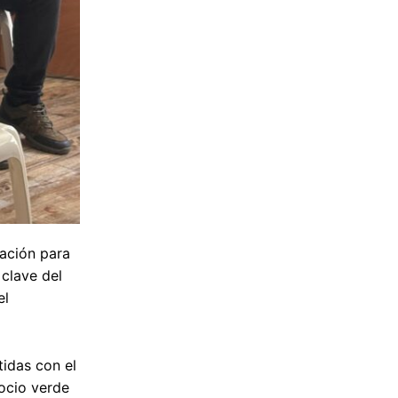
dación para
clave del
el
tidas con el
gocio verde