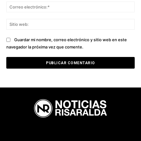
Co
ele
Sit
we
Guardar mi nombre, correo electrónico y sitio web en este
navegador la próxima vez que comente.