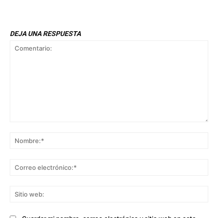
DEJA UNA RESPUESTA
Comentario:
No
Co
ele
Sit
we