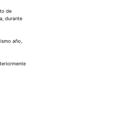
sto de
a, durante
mismo año,
steriormente