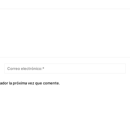
Nombre:*
Co
el
gador la próxima vez que comente.