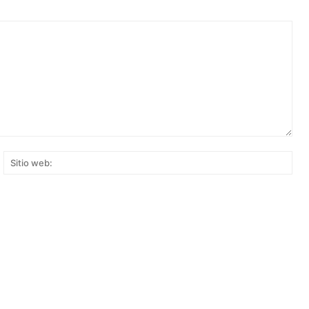
rreo
Siti
ectrónico:*
web