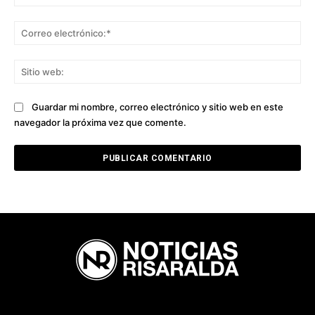
Co
ele
Sit
we
Guardar mi nombre, correo electrónico y sitio web en este
navegador la próxima vez que comente.