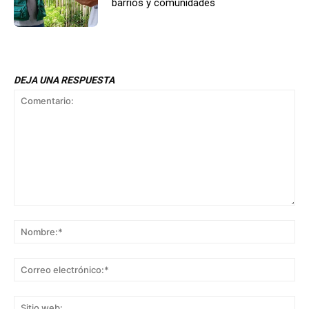
barrios y comunidades
DEJA UNA RESPUESTA
Comentario:
No
Co
ele
Sit