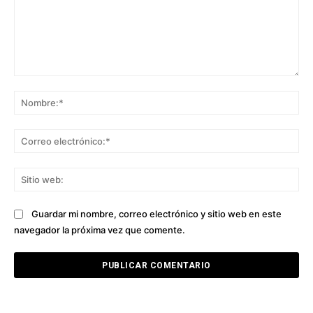
Comentario:
No
Co
ele
Sit
we
Guardar mi nombre, correo electrónico y sitio web en este
navegador la próxima vez que comente.