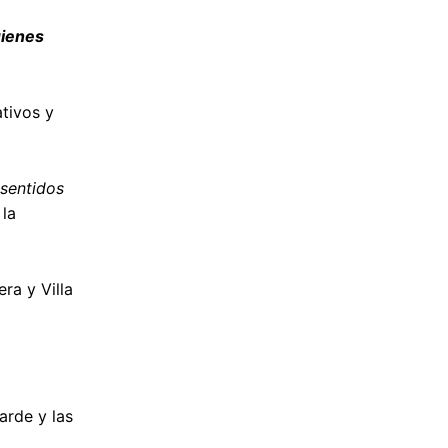
uienes
tivos y
 sentidos
 la
ra y Villa
arde y las