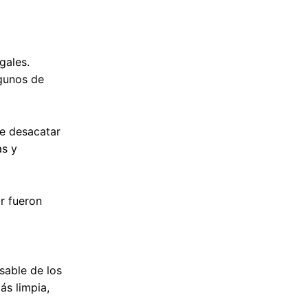
gales.
lgunos de
de desacatar
as y
r fueron
sable de los
ás limpia,