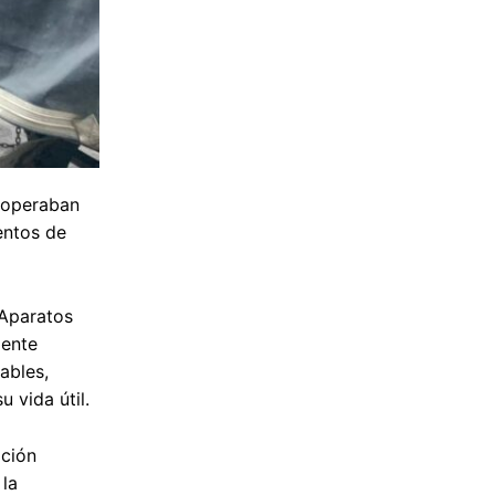
s operaban
entos de
 Aparatos
mente
ables,
 vida útil.
ición
 la